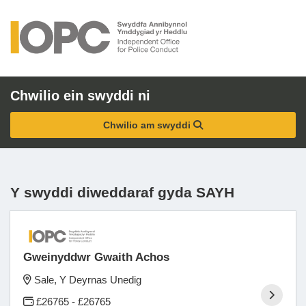
Chwilio ein swyddi ni
Chwilio am swyddi
Y swyddi diweddaraf gyda SAYH
Gweinyddwr Gwaith Achos
Sale, Y Deyrnas Unedig
£26765 - £26765