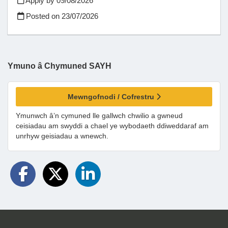
Apply by 09/08/2026
Posted on
23/07/2026
Ymuno â Chymuned SAYH
Mewngofnodi / Cofrestru
Ymunwch â’n cymuned lle gallwch chwilio a gwneud
ceisiadau am swyddi a chael ye wybodaeth ddiweddaraf am
unrhyw geisiadau a wnewch.