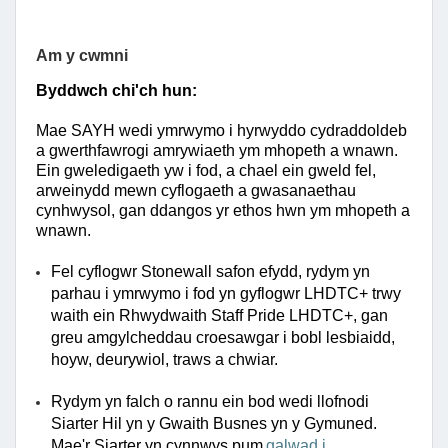
Am y cwmni
Byddwch chi'ch hun:
Mae SAYH wedi ymrwymo i hyrwyddo cydraddoldeb
a gwerthfawrogi amrywiaeth ym mhopeth a wnawn.
Ein gweledigaeth yw i fod, a chael ein gweld fel,
arweinydd mewn cyflogaeth a gwasanaethau
cynhwysol, gan ddangos yr ethos hwn ym mhopeth a
wnawn.
Fel cyflogwr Stonewall safon efydd, rydym yn
parhau i ymrwymo i fod yn gyflogwr LHDTC+ trwy
waith ein Rhwydwaith Staff Pride LHDTC+, gan
greu amgylcheddau croesawgar i bobl lesbiaidd,
hoyw, deurywiol, traws a chwiar.
Rydym yn falch o rannu ein bod wedi llofnodi
Siarter Hil yn y Gwaith Busnes yn y Gymuned.
Mae'r Siarter yn cynnwys pum
galwad i