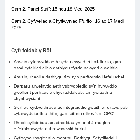
Cam 2, Panel Staff: 15 neu 18 Medi 2025
Cam 2, Cyfweliad a Chyflwyniad Ffurfiol: 16 ac 17 Medi
2025
Cyfrifoldeb y Rôl
Arwain cyfarwyddiaeth sydd newydd ei hail-ffurfio, gan
osod cyfeiriad clir a datblygu ffyrdd newydd o weithio.
Arwain, rheoli a datblygu tîm sy'n perfformio i lefel uchel.
Darparu arweinyddiaeth ysbrydoledig sy'n hyrwyddo
gwelliant parhaus a chydraddoldeb, amrywiaeth a
chynhwysiant.
Sicrhau cydweithredu ac integreiddio gwaith ar draws pob
cyfarwyddiaeth a thîm,
gan feithrin ethos 'un
I
OPC’.
Rheoli cyllidebau ac adnoddau yn unol â rhaglen
effeithlonrwydd a thrawsnewid heriol.
Cyflwyno rhaglenni a mentrau Datblygu Sefydliadol i