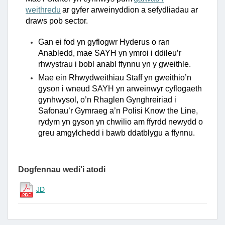
weithredu
ar gyfer arweinyddion a sefydliadau ar
draws pob sector.
Gan ei fod yn gyflogwr Hyderus o ran
Anabledd, mae SAYH yn ymroi i ddileu’r
rhwystrau i bobl anabl ffynnu yn y gweithle.
Mae ein Rhwydweithiau Staff yn gweithio’n
gyson i wneud SAYH yn arweinwyr cyflogaeth
gynhwysol, o’n Rhaglen Gynghreiriad i
Safonau’r Gymraeg a’n Polisi Know the Line,
rydym yn gyson yn chwilio am ffyrdd newydd o
greu amgylchedd i bawb ddatblygu a ffynnu.
Dogfennau wedi'i atodi
JD