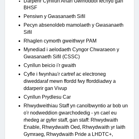
Darperir Cynllun Arian Gwirfoddol Iechyd gan
BHSF
Pensiwn y Gwasanaeth Sifil
Pecyn absenoldeb mamolaeth y Gwasanaeth
Sifil
Rhaglen cymorth gweithwyr PAM
Mynediad i aelodaeth Cyngor Chwaraeon y
Gwasanaeth Sifil (CSSC)
Cynllun beicio i'r gwaith
Cyfle i fwynhau'r cartref ac electroneg
diweddaraf mewn ffordd fwy fforddiadwy a
ddarperir gan Vivup
Cynllun Prydlesu Car
Rhwydweithiau Staff yn canolbwyntio ar bob un
o'r nodweddion gwarchodedig - yn cael eu
rhedeg ar gyfer staff, gan staff: Rhwydwaith
Enable, Rhwydwaith Oed, Rhwydwaith yr Iaith
Gymraeg, Rhwydwaith Pride a LHDTC+,