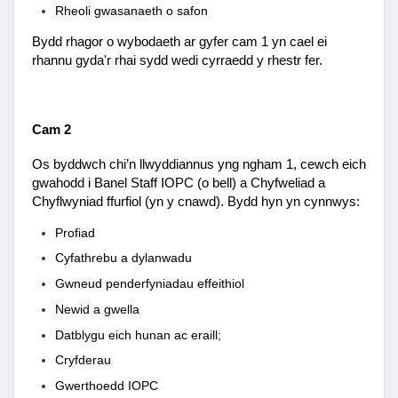
Rheoli gwasanaeth o safon
Bydd rhagor o wybodaeth ar gyfer cam 1 yn cael ei
rhannu gyda'r rhai sydd wedi cyrraedd y rhestr fer.
Cam 2
Os byddwch chi’n llwyddiannus yng ngham 1, cewch eich
gwahodd i Banel Staff IOPC (o bell) a Chyfweliad a
Chyflwyniad ffurfiol (yn y cnawd). Bydd hyn yn cynnwys:
Profiad
Cyfathrebu a dylanwadu
Gwneud penderfyniadau effeithiol
Newid a gwella
Datblygu eich hunan ac eraill;
Cryfderau
Gwerthoedd IOPC