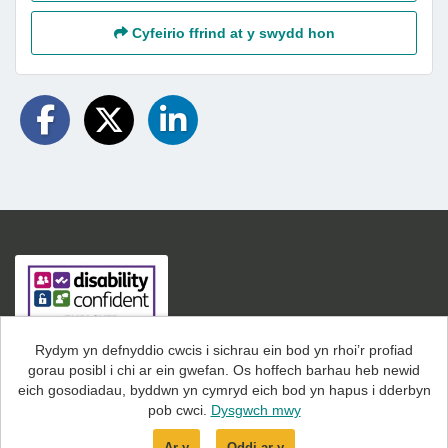
Cyfeirio ffrind at y swydd hon
Rydym yn defnyddio cwcis i sichrau ein bod yn rhoi’r profiad
gorau posibl i chi ar ein gwefan. Os hoffech barhau heb newid
eich gosodiadau, byddwn yn cymryd eich bod yn hapus i dderbyn
IOPC copyright © 2026.
Cookies
pob cwci.
Dysgwch mwy
Powered by
Tribepad Talent Acquisition Software