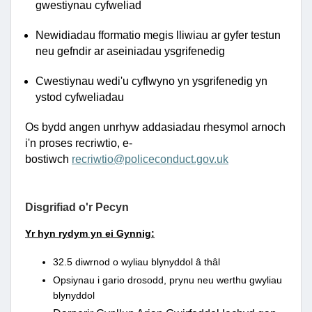
gwestiynau cyfweliad
Newidiadau fformatio megis lliwiau ar gyfer testun
neu gefndir ar aseiniadau ysgrifenedig
Cwestiynau wedi'u cyflwyno yn ysgrifenedig yn
ystod cyfweliadau
Os bydd angen unrhyw addasiadau rhesymol arnoch
i'n proses recriwtio, e-
bostiwch
recriwtio@policeconduct.gov.uk
Disgrifiad o'r Pecyn
Yr hyn rydym yn ei Gynnig:
32.5 diwrnod o wyliau blynyddol â thâl
Opsiynau i gario drosodd, prynu neu werthu gwyliau
blynyddol