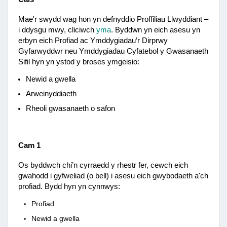
Mae'r swydd wag hon yn defnyddio Proffiliau Llwyddiant –
i ddysgu mwy, cliciwch
yma
. Byddwn yn eich asesu yn
erbyn eich Profiad ac Ymddygiadau’r Dirprwy
Gyfarwyddwr neu Ymddygiadau Cyfatebol y Gwasanaeth
Sifil hyn yn ystod y broses ymgeisio:
Newid a gwella
Arweinyddiaeth
Rheoli gwasanaeth o safon
Cam 1
Os byddwch chi’n cyrraedd y rhestr fer, cewch eich
gwahodd i gyfweliad (o bell) i asesu eich gwybodaeth a'ch
profiad. Bydd hyn yn cynnwys:
Profiad
Newid a gwella