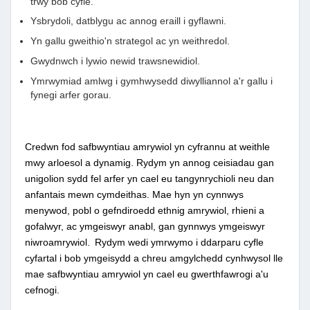
trwy bob cyfle.
Ysbrydoli, datblygu ac annog eraill i gyflawni.
Yn gallu gweithio'n strategol ac yn weithredol.
Gwydnwch i lywio newid trawsnewidiol.
Ymrwymiad amlwg i gymhwysedd diwylliannol a'r gallu i
fynegi arfer gorau.
Credwn fod safbwyntiau amrywiol yn cyfrannu at weithle
mwy arloesol a dynamig.
Rydym yn annog ceisiadau gan
unigolion sydd fel arfer yn cael eu tangynrychioli neu dan
anfantais mewn cymdeithas.
Mae hyn yn cynnwys
menywod, pobl o gefndiroedd ethnig amrywiol, rhieni a
gofalwyr, ac ymgeiswyr anabl, gan gynnwys ymgeiswyr
niwroamrywiol.
Rydym wedi ymrwymo i ddarparu cyfle
cyfartal i bob ymgeisydd a chreu amgylchedd cynhwysol lle
mae safbwyntiau amrywiol yn cael eu gwerthfawrogi a'u
cefnogi.