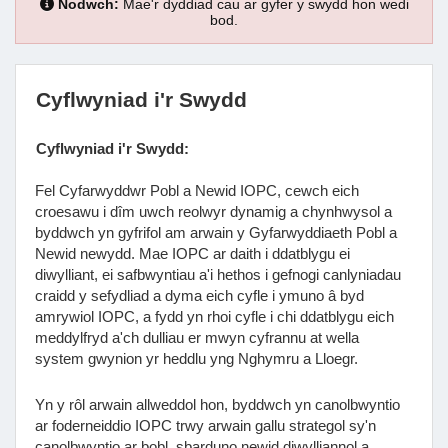
Nodwch:
Mae'r dyddiad cau ar gyfer y swydd hon wedi
bod.
Cyflwyniad i'r Swydd
Cyflwyniad i'r Swydd:
Fel Cyfarwyddwr Pobl a Newid IOPC, cewch eich
croesawu i dîm uwch reolwyr dynamig a chynhwysol a
byddwch yn gyfrifol am arwain y Gyfarwyddiaeth Pobl a
Newid newydd. Mae IOPC ar daith i ddatblygu ei
diwylliant, ei safbwyntiau a'i hethos i gefnogi canlyniadau
craidd y sefydliad a dyma eich cyfle i ymuno â byd
amrywiol IOPC, a fydd yn rhoi cyfle i chi ddatblygu eich
meddylfryd a'ch dulliau er mwyn cyfrannu at wella
system gwynion yr heddlu yng Nghymru a Lloegr.
Yn y rôl arwain allweddol hon, byddwch yn canolbwyntio
ar foderneiddio IOPC trwy arwain gallu strategol sy'n
canolbwyntio ar bobl, sbarduno newid diwylliannol a