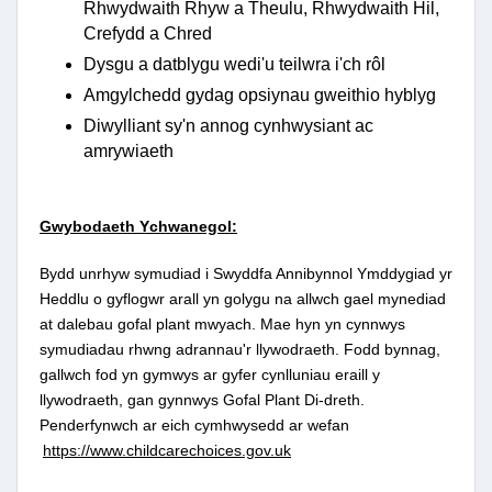
Rhwydwaith Rhyw a Theulu, Rhwydwaith Hil,
Crefydd a Chred
Dysgu a datblygu wedi'u teilwra i'ch rôl
Amgylchedd gydag opsiynau gweithio hyblyg
Diwylliant sy'n annog cynhwysiant ac
amrywiaeth
Gwybodaeth Ychwanegol:
Bydd unrhyw symudiad i Swyddfa Annibynnol Ymddygiad yr
Heddlu o gyflogwr arall yn golygu na allwch gael mynediad
at dalebau gofal plant mwyach.
Mae hyn yn cynnwys
symudiadau rhwng adrannau'r llywodraeth.
Fodd bynnag,
gallwch fod yn gymwys ar gyfer cynlluniau eraill y
llywodraeth, gan gynnwys Gofal Plant Di-dreth.
Penderfynwch ar eich cymhwysedd ar wefan
https://www.childcarechoices.gov.uk