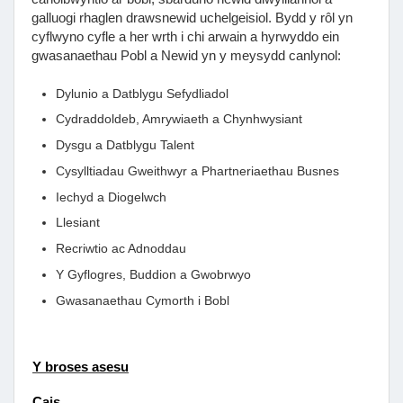
galluogi rhaglen drawsnewid uchelgeisiol. Bydd y rôl yn
cyflwyno cyfle a her wrth i chi arwain a hyrwyddo ein
gwasanaethau Pobl a Newid yn y meysydd canlynol:
Dylunio a Datblygu Sefydliadol
Cydraddoldeb, Amrywiaeth a Chynhwysiant
Dysgu a Datblygu Talent
Cysylltiadau Gweithwyr a Phartneriaethau Busnes
Iechyd a Diogelwch
Llesiant
Recriwtio ac Adnoddau
Y Gyflogres, Buddion a Gwobrwyo
Gwasanaethau Cymorth i Bobl
Y broses asesu
Cais