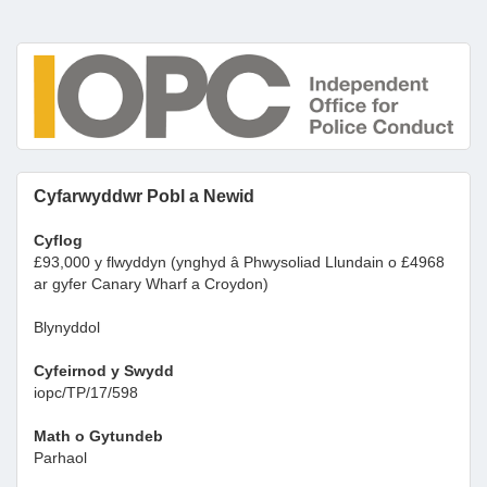
Cyfarwyddwr Pobl a Newid
Cyflog
£93,000 y flwyddyn (ynghyd â Phwysoliad Llundain o £4968
ar gyfer Canary Wharf a Croydon)
Blynyddol
Cyfeirnod y Swydd
iopc/TP/17/598
Math o Gytundeb
Parhaol