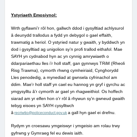
Ystyriaeth Emosiynol:
Wrth gyflawni’r rôl hon, gallwch ddod i gysylltiad achlysurol
â deunydd trallodus a fydd yn debygol o gael effaith,
trawmatig a heriol.
O ystyried natur y gwaith, y byddwch yn
dod i gysylltiad ag unigolion sy’n profi trallod eithafol.
Mae
SAYH yn cydnabod hyn ac yn cynnig amrywiaeth o
ddarpariaethau lles i’r holl staff, gan gynnwys TRiM (Rheoli
Risg Trawma), cymorth rhwng cymheiriaid, Cynghorydd
Lles penodedig, a mynediad at gwnsela cyfrinachol am
ddim.
Mae'r holl staff yn cael eu hannog yn gryf i gyrchu ac
ymgysylltu â'r cymorth ar gael yn rhagweithiol.
Os hoffech
siarad am yr elfen hon o'r rôl â rhywun sy'n gwneud gwaith
tebyg eisoes yn SAYH cysylltwch
â
a gall hyn gael ei drefnu.
recriwtio@policeconduct.gov.uk
Rydym yn croesawu ymgeiswyr i ymgeisio am rolau trwy
gyfrwng y Gymraeg fel eu dewis iaith.