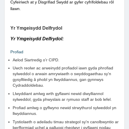
Cyfeiriwch at y Disgrifiad Swydd ar gyfer cyfrifoldebau rôl
llawn.
Yr Ymgeisydd Delfrydol
Yr Ymgeisydd Delfrydol:
Profiad
Aelod Siartredig o'r CIPD.
Uwch reolwr ac arweinydd profiadol iawn gyda phrofiad
sylweddol o arwain amrywiaeth o swyddogaethau sy'n
gysylltiedig â phobl yn llwyddiannus, gan gynnwys
Cydraddoldebau.
Llwyddiant amlwg wrth gyflawni newid diwylliannol
sylweddol, gyda phwyslais ar rymuso staff ar bob lefel.
Profiad amlwg o gyflwyno newid strwythurol sylweddol yn
llwyddiannus.
Tystiolaeth o adeiladu timau strategol sy'n canolbwyntio ar
berfformiad uchel a galluogi rheolwyr i gyflawni nodau