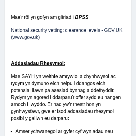
Mae'r rôl yn gofyn am gliriad i
BPSS
National security vetting: clearance levels - GOV.UK
(www.gov.uk)
Addasiadau Rhesymol:
Mae SAYH yn weithle amrywiol a chynhwysol ac
rydym yn dymuno eich helpu i ddangos eich
potensial llawn pa asesiad bynnag a ddefnyddir.
Rydym yn agored i ddarparu'r offer sydd eu hangen
arnoch i lwyddo.
Er nad yw’r rhestr hon yn
gynhwysfawr, gweler isod addasiadau rhesymol
posibl y gallwn eu darparu:
Amser ychwanegol ar gyfer cyflwyniadau neu