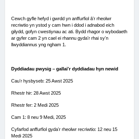
Cewch gyfle hefyd i gwrdd yn anffurfiol â'r rheolwr
recriwtio yn ystod y cam hwn i ddod i adnabod eich
gilydd, gofyn cwestiynau ac ati. Bydd rhagor o wybodaeth
ar gyfer cam 2 yn cael ei rhannu gyda'r rhai sy'n
llwyddiannus yng ngham 1.
Dyddiadau pwysig – gallai'r dyddiadau hyn newid
Cau'r hysbyseb: 25 Awst 2025
Rhestr hir: 28 Awst 2025
Rhestr fer: 2 Medi 2025
Cam 1: 8 neu 9 Medi, 2025
Cyfarfod anffurfiol gyda'r rheolwr recriwtio: 12 neu 15
Medi 2025