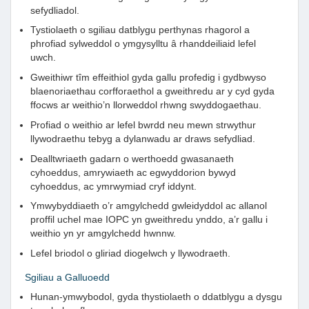
sefydliadol.
Tystiolaeth o sgiliau datblygu perthynas rhagorol a
phrofiad sylweddol o ymgysylltu â rhanddeiliaid lefel
uwch.
Gweithiwr tîm effeithiol gyda gallu profedig i gydbwyso
blaenoriaethau corfforaethol a gweithredu ar y cyd gyda
ffocws ar weithio’n llorweddol rhwng swyddogaethau.
Profiad o weithio ar lefel bwrdd neu mewn strwythur
llywodraethu tebyg a dylanwadu ar draws sefydliad.
Dealltwriaeth gadarn o werthoedd gwasanaeth
cyhoeddus, amrywiaeth ac egwyddorion bywyd
cyhoeddus, ac ymrwymiad cryf iddynt.
Ymwybyddiaeth o’r amgylchedd gwleidyddol ac allanol
proffil uchel mae IOPC yn gweithredu ynddo, a’r gallu i
weithio yn yr amgylchedd hwnnw.
Lefel briodol o gliriad diogelwch y llywodraeth.
Sgiliau a Galluoedd
Hunan-ymwybodol, gyda thystiolaeth o ddatblygu a dysgu