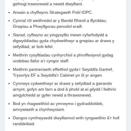
gefnogi trawsnewid a newid diwylliant.
Arwain a chyflwyno Strategaeth Pobl IOPC.
Cynnal rôl weithredol ar y Bwrdd Rheoli a Byrddau,
Grwpiau a Phwyllgorau penodol eraill.
Siarad, cyflwyno ac ymgysylltu mewn cyfarfodydd a
digwyddiadau gyda chydweithwyr a grwpiau ar draws y
sefydliad, ar bob lefel.
Meithrin cysylltiadau cynhyrchiol a phroffesiynol gydag
undebau llafur a’r cyngor staff.
Meithrin partneriaeth effeithiol gyda'r Swyddfa Gartref,
Trysorlys EF a Swyddfa'r Cabinet yn ôl yr angen.
Cynnwys cydweithwyr ar draws y sefydliad a gwrando
arnynt, gofyn am farn a dod â phobl at ei gilydd i feithrin
amgylchedd ar gyfer newid a thrawsnewid.
Bod yn rhagweithiol ac ymrwymo i gydraddoldeb,
amrywiaeth a chynhwysiant.
Dangos cymhwysedd diwylliannol wrth ryngweithio â'r holl
randdeiliaid.